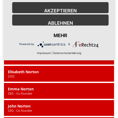
nobis recusandae. Accusantium alias asperiores at, consectetur
corporis deleniti dignissimos dolorem ea earum exercitationem
AKZEPTIEREN
expedita illo labore libero magni minus nulla quidem suscipit, velit
veritatis voluptate. Dignissimos dolorem in maiores nobis quos
ABLEHNEN
repudiandae.
MEHR
Bill Norton
CEO - Co-founder
Powered by
&
Impressum
|
Datenschutzerklärung
Jenna Norton
CTO
Elisabeth Norton
COO
Emma Norton
CEO - Co-founder
John Norton
CEO - Co-founder