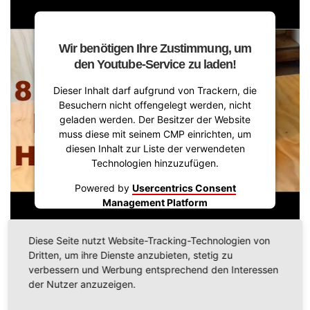
Wir benötigen Ihre Zustimmung, um
den Youtube-Service zu laden!
Dieser Inhalt darf aufgrund von Trackern, die
Besuchern nicht offengelegt werden, nicht
geladen werden. Der Besitzer der Website
muss diese mit seinem CMP einrichten, um
diesen Inhalt zur Liste der verwendeten
Technologien hinzuzufügen.
Powered by
Usercentrics Consent
Management Platform
Diese Seite nutzt Website-Tracking-Technologien von
Lorem ipsum dolor sit.
Dritten, um ihre Dienste anzubieten, stetig zu
verbessern und Werbung entsprechend den Interessen
Lorem ipsum dolor sit amet, consectetur adipisicing elit. Ad
der Nutzer anzuzeigen.
assumenda aut delectus et harum incidunt nesciunt nobis, officiis quo
recusandae sapiente, sit vel voluptas? Doloremque impedit libero