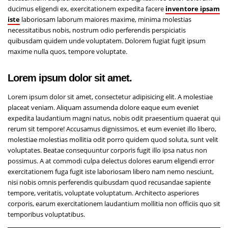
ducimus eligendi ex, exercitationem expedita facere
inventore ipsam
iste
laboriosam laborum maiores maxime, minima molestias
necessitatibus nobis, nostrum odio perferendis perspiciatis
quibusdam quidem unde voluptatem. Dolorem fugiat fugit ipsum
maxime nulla quos, tempore voluptate.
Lorem ipsum dolor sit amet.
Lorem ipsum dolor sit amet, consectetur adipisicing elit. A molestiae
placeat veniam. Aliquam assumenda dolore eaque eum eveniet
expedita laudantium magni natus, nobis odit praesentium quaerat qui
rerum sit tempore! Accusamus dignissimos, et eum eveniet illo libero,
molestiae molestias mollitia odit porro quidem quod soluta, sunt velit
voluptates. Beatae consequuntur corporis fugit illo ipsa natus non
possimus. A at commodi culpa delectus dolores earum eligendi error
exercitationem fuga fugit iste laboriosam libero nam nemo nesciunt,
nisi nobis omnis perferendis quibusdam quod recusandae sapiente
tempore, veritatis, voluptate voluptatum. Architecto asperiores
corporis, earum exercitationem laudantium mollitia non officiis quo sit
temporibus voluptatibus.