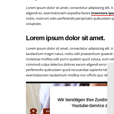
Lorem ipsum dolor sit amet, consectetur adipisicing elit
eligendi ex, exercitationem expedita facere
inventore ips
nobis, nostrum odio perferendis perspiciatis quibusdam 
voluptate.
Lorem ipsum dolor sit amet.
Lorem ipsum dolor sit amet, consectetur adipisicing elit
laudantium magni natus, nobis odit praesentium quaerat qu
molestias mollitia odit porro quidem quod soluta, sunt vel
commodi culpa delectus dolores earum eligendi error exerc
perferendis quibusdam quod recusandae sapiente tempore, 
exercitationem laudantium mollitia non officiis quo sit te
Wir benötigen Ihre Zustimm
Youtube-Service zu l