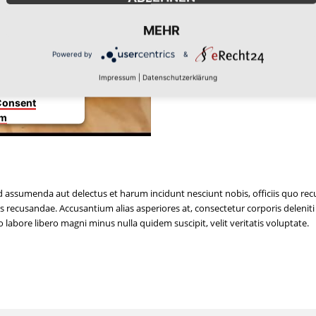
Trackern, die
rden, nicht
MEHR
r Website muss
n, um diesen
Powered by
&
 Technologien
Impressum
|
Datenschutzerklärung
Consent
rm
Ad assumenda aut delectus et harum incidunt nesciunt nobis, officiis quo re
s recusandae. Accusantium alias asperiores at, consectetur corporis deleniti
labore libero magni minus nulla quidem suscipit, velit veritatis voluptate.