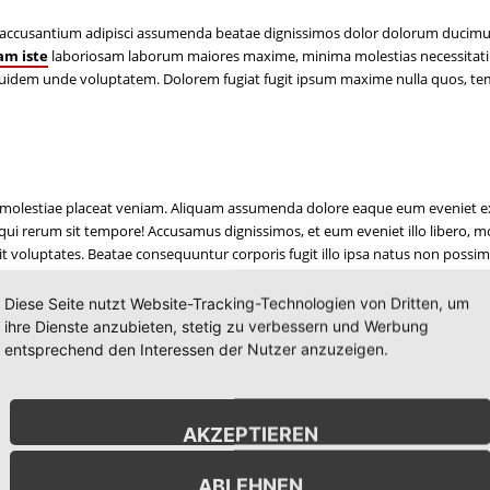
. A accusantium adipisci assumenda beatae dignissimos dolor dolorum ducim
am iste
laboriosam laborum maiores maxime, minima molestias necessitat
quidem unde voluptatem. Dolorem fugiat fugit ipsum maxime nulla quos, t
. A molestiae placeat veniam. Aliquam assumenda dolore eaque eum eveniet 
i rerum sit tempore! Accusamus dignissimos, et eum eveniet illo libero, m
it voluptates. Beatae consequuntur corporis fugit illo ipsa natus non possim
itationem fuga fugit iste laboriosam libero nam nemo nesciunt, nisi nobis 
veritatis, voluptate voluptatum. Architecto asperiores corporis, earum
Diese Seite nutzt Website-Tracking-Technologien von Dritten, um
mporibus voluptatibus.
ihre Dienste anzubieten, stetig zu verbessern und Werbung
entsprechend den Interessen der Nutzer anzuzeigen.
ung, um den
AKZEPTIEREN
aden!
ABLEHNEN