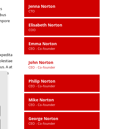
Jenna Norton
us
CTO
ibus
empore
Elisabeth Norton
COO
Emma Norton
CEO - Co-founder
expedita
olestiae
John Norton
us. A at
CEO - Co-founder
omnis
Philip Norton
CEO - Co-founder
Mike Norton
CEO - Co-founder
George Norton
CEO - Co-founder