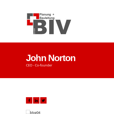
John Norton
CEO - Co-founder