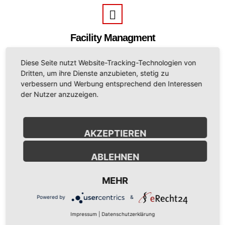
Facility Managment
Diese Seite nutzt Website-Tracking-Technologien von
Was ist Facility Managment? Facility Management – so modern der
Dritten, um ihre Dienste anzubieten, stetig zu
Begriff auch klingen mag, viele haben nur grobe Vorstellungen worum
verbessern und Werbung entsprechend den Interessen
es sich dabei handelt. Unter dem Begriff Facility Managment versteht
der Nutzer anzuzeigen.
man nicht lediglich den Beruf des Hausmeisters wie es üblicherweise
angenommen wird, sondern den ganzheitlichen „Lebenszyklus eines
Gebäudes“. Facility Managment trägt zur optimalen Nutzung eines
Grundstücks bei, sorgt dafür dass eine Immobilie weiterhin langfristig
AKZEPTIEREN
genutzt werden
ABLEHNEN
WEITERLESEN
MEHR
Powered by
&
Impressum
|
Datenschutzerklärung