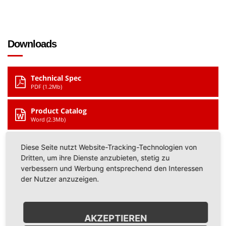
Downloads
Technical Spec
PDF (1.2Mb)
Product Catalog
Word (2.3Mb)
Presentation
Diese Seite nutzt Website-Tracking-Technologien von
Powerpoint (12Mb)
Dritten, um ihre Dienste anzubieten, stetig zu
verbessern und Werbung entsprechend den Interessen
der Nutzer anzuzeigen.
Opening Hours
AKZEPTIEREN
Lorem ipsum dolor sit amet, consectetur adipisicing elit. A