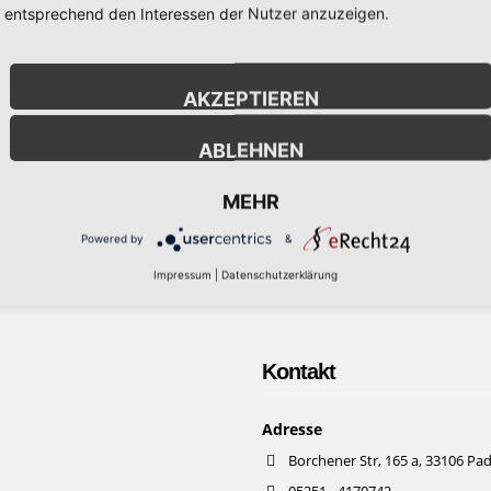
entsprechend den Interessen der Nutzer anzuzeigen.
nen! Aktuelle Termine für die Rohbaubesichtigung! Hier entsteht eine ne
im gerecht wird. Geteilt in zwei Gebäude besticht das Wohnprojekt u.A. mi
 Zimmer, sowie einer effizienten Konzepetion der Objekte. Ein besonders
AKZEPTIEREN
se, sowie die beiden großzügig geschnittenen Maisonette-Wohnungen. Ins
ABLEHNEN
MEHR
Powered by
&
Impressum
|
Datenschutzerklärung
Kontakt
Adresse
Borchener Str, 165 a, 33106 Pa